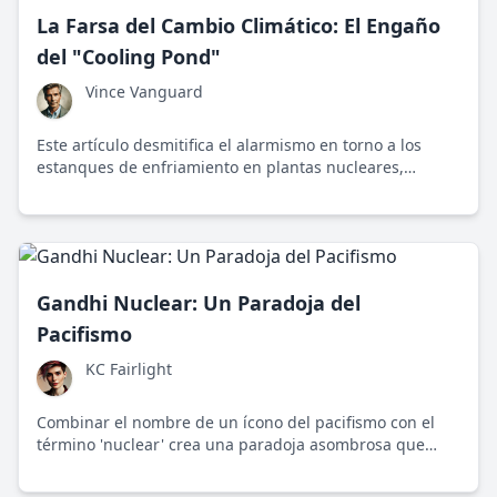
La Farsa del Cambio Climático: El Engaño
del "Cooling Pond"
Vince Vanguard
Este artículo desmitifica el alarmismo en torno a los
estanques de enfriamiento en plantas nucleares,
destacando su papel crucial en la producción de
energía limpia y segura.
Gandhi Nuclear: Un Paradoja del
Pacifismo
KC Fairlight
Combinar el nombre de un ícono del pacifismo con el
término 'nuclear' crea una paradoja asombrosa que
refleja la polaridad de las políticas en India durante el
siglo XX. A través del legado de Gandhi y las estrategias