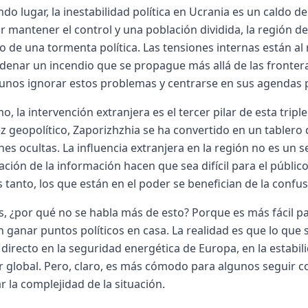
do lugar, la inestabilidad política en Ucrania es un caldo d
r mantener el control y una población dividida, la región d
o de una tormenta política. Las tensiones internas están al 
enar un incendio que se propague más allá de las fronteras
unos ignorar estos problemas y centrarse en sus agendas po
mo, la intervención extranjera es el tercer pilar de esta tr
ez geopolítico, Zaporizhzhia se ha convertido en un tabler
nes ocultas. La influencia extranjera en la región no es un se
ción de la información hacen que sea difícil para el públic
 tanto, los que están en el poder se benefician de la confus
, ¿por qué no se habla más de esto? Porque es más fácil p
 ganar puntos políticos en casa. La realidad es que lo que
directo en la seguridad energética de Europa, en la estabilid
 global. Pero, claro, es más cómodo para algunos seguir con
r la complejidad de la situación.