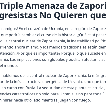
 Triple Amenaza de Zapor
gresistas No Quieren que
n, amigos! En el corazón de Ucrania, en la región de Zapor
 que podría cambiar el curso de la historia. ¿Qué está pas
o: la central nuclear de Zaporizhzhia, la inestabilidad políti
rriendo ahora mismo, y los medios tradicionales están de
atención. ¿Por qué es importante? Porque lo que sucede e
zhia. Las implicaciones son globales y podrían afectar la seg
 el mundo.
 hablemos de la central nuclear de Zaporizhzhia, la más gr
lar de la infraestructura energética de Ucrania, sino que ta
o en curso con Rusia. La seguridad de esta planta es crucial,
ncias catastróficas no solo para Ucrania, sino para toda 
n mirar hacia otro lado mientras juegan con fuego.