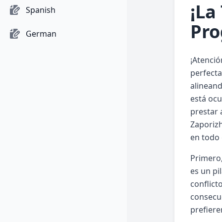
¡La
Spanish
Pro
German
¡Atenció
perfecta
alineand
está ocu
prestar 
Zaporizh
en todo
Primero,
es un pi
conflict
consecue
prefiere