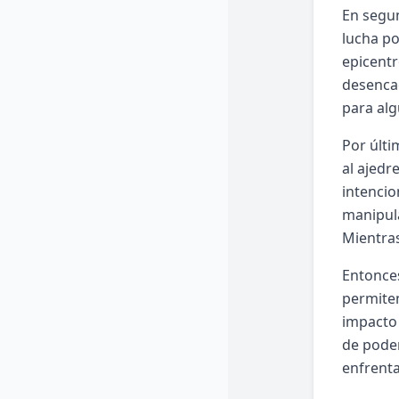
En segun
lucha po
epicentr
desencad
para alg
Por últi
al ajedr
intencio
manipula
Mientras
Entonces
permiten
impacto 
de poder
enfrenta