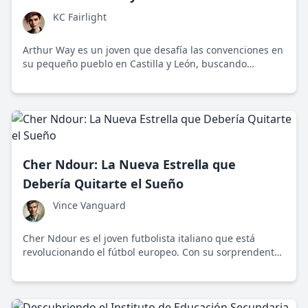
KC Fairlight
Arthur Way es un joven que desafía las convenciones en
su pequeño pueblo en Castilla y León, buscando
equilibrar tradición y modernidad. Su historia resuena
con muchos de su generación.
Cher Ndour: La Nueva Estrella que
Debería Quitarte el Sueño
Vince Vanguard
Cher Ndour es el joven futbolista italiano que está
revolucionando el fútbol europeo. Con su sorprendente
talento y habilidad en el campo, está haciendo que los
equipos y aficionados consideren de cerca quién
realmente tiene el potencial de ser el próximo gran
jugador.