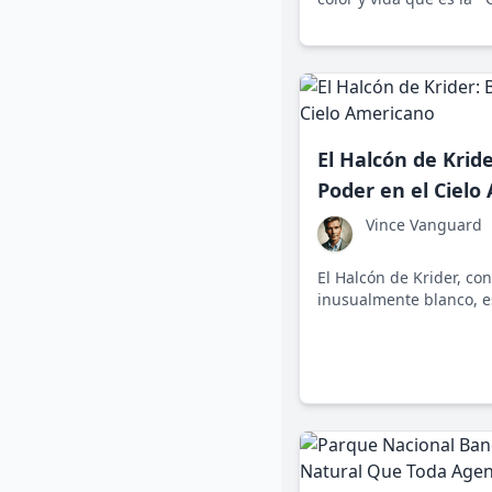
aphrodite*, una libélul
joya de los ríos de Áfri
Central.
El Halcón de Kride
Poder en el Cielo
Vince Vanguard
El Halcón de Krider, co
inusualmente blanco, e
subespecie del halcón d
fascina a los amantes d
Estados Unidos.