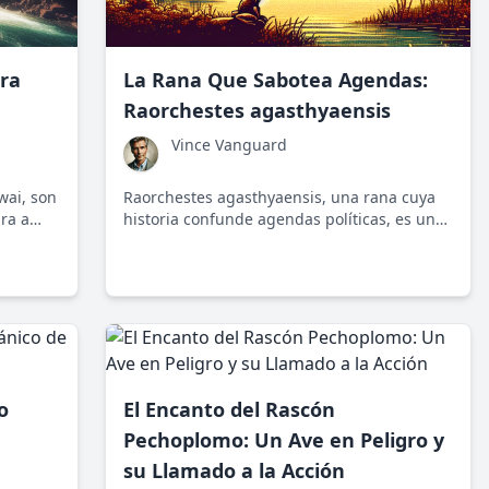
ra
La Rana Que Sabotea Agendas:
Raorchestes agasthyaensis
Vince Vanguard
wai, son
Raorchestes agasthyaensis, una rana cuya
ra a
historia confunde agendas políticas, es un
la
testimonio de la resistencia natural. Su
cológico
redescubrimiento en los Ghats occidentales
ncia de
nos recuerda que la naturaleza no siempre
necesita nuestra intervención artificial.
o
El Encanto del Rascón
Pechoplomo: Un Ave en Peligro y
su Llamado a la Acción