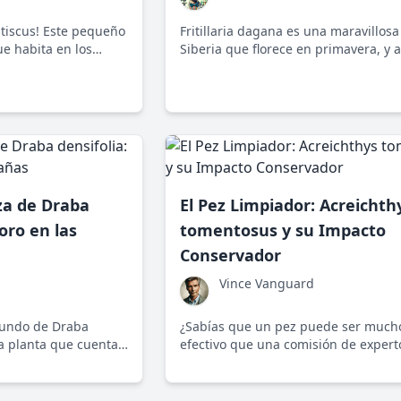
stiscus! Este pequeño
Fritillaria dagana es una maravillosa 
e habita en los
Siberia que florece en primavera, y
co, es una maravilla
poco conocida, desempeña un papel 
fía la noción de que
su ecosistema.
ioso.
za de Draba
El Pez Limpiador: Acreichth
oro en las
tomentosus y su Impacto
Conservador
Vince Vanguard
mundo de Draba
¿Sabías que un pez puede ser much
a planta que cuenta
efectivo que una comisión de expert
 y equilibrio en las
Acreichthys tomentosus es el ejempl
 Norteamérica.
perfecto de cómo la naturaleza gest
problemas ambientales sin protestas