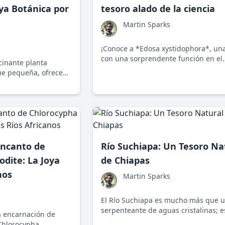
ya Botánica por
tesoro alado de la ciencia
Martin Sparks
¡Conoce a *Edosa xystidophora*, una 
con una sorprendente función en el
cinante planta
ecosistema que nos enseña la impor
ue pequeña, ofrece
de la biodiversidad en nuestro mun
e biodiversidad,
ncia de la
temas.
Encanto de
Río Suchiapa: Un Tesoro Na
dite: La Joya
de Chiapas
nos
Martin Sparks
El Río Suchiapa es mucho más que un
serpenteante de aguas cristalinas; e
a encarnación de
alma vital de comunidades y ecosis
*Chlorocypha