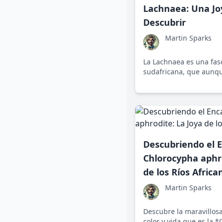
Lachnaea: Una Jo
Descubrir
Martin Sparks
La Lachnaea es una fas
sudafricana, que aunq
grandes lecciones sobr
adaptación y la importa
conservación de ecosis
Descubriendo el 
Chlorocypha aphro
de los Ríos Africa
Martin Sparks
Descubre la maravillos
color y vida que es la 