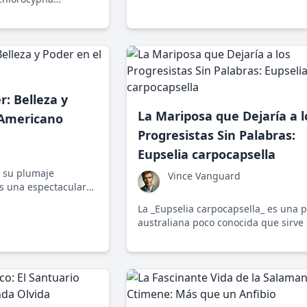
la región central de Chiapas, México
a que personifica la
artículo explora cómo este tesoro na
ca Occidental y
juega un papel fundamental en la vi
y en la flora y fauna que la rodea.
r: Belleza y
La Mariposa que Dejaría a l
 Americano
Progresistas Sin Palabras:
Eupselia carpocapsella
n su plumaje
Vince Vanguard
s una espectacular
e cola roja que
La _Eupselia carpocapsella_ es una po
e la naturaleza en
australiana poco conocida que sirve
recordatorio de cómo la atención sel
ciertas especies oculta otras. Una
exploración sin censura al sesgo den
discurso ambiental.