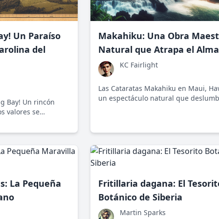
ay! Un Paraíso
Makahiku: Una Obra Maest
rolina del
Natural que Atrapa el Alma
KC Fairlight
Las Cataratas Makahiku en Maui, Ha
un espectáculo natural que deslumb
ng Bay! Un rincón
todo aquel que busca un refugio en 
os valores se
naturaleza. Este enclave cultural y e
ibrio conservador y
invita a reflexionar sobre la importa
mo disfrutar sin
su preservación.
ones innecesarias.
us: La Pequeña
Fritillaria dagana: El Tesorit
éano
Botánico de Siberia
Martin Sparks