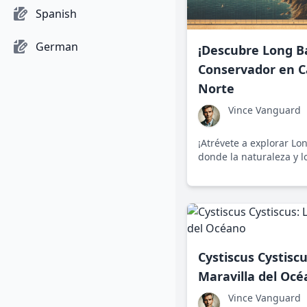
Spanish
German
¡Descubre Long B
Conservador en Ca
Norte
Vince Vanguard
¡Atrévete a explorar Lo
donde la naturaleza y l
encuentran en un equil
armonioso. Descubre có
estar atado a prohibici
Cystiscus Cystisc
Maravilla del Oc
Vince Vanguard