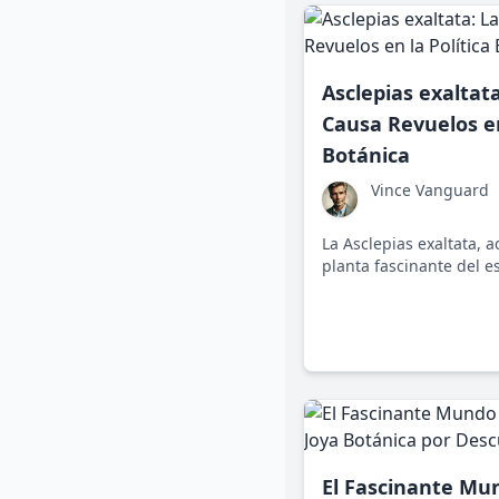
Asclepias exaltat
Causa Revuelos en
Botánica
Vince Vanguard
La Asclepias exaltata, 
planta fascinante del e
Norte, ahora se ve env
sobre conservación, pol
ha conseguido una simp
tanto interés? Busca c
mundo donde hasta la bo
El Fascinante Mu