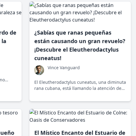
rdo de
¿Sabías que ranas pequeñas
 la
están causando un gran revuelo?
¡Descubre el Eleutherodactylus
cuneatus!
Vince Vanguard
rno
El Eleutherodactylus cuneatus, una diminuta
eza se
rana cubana, está llamando la atención de
científicos y conservacionistas. Su relevancia
 rica
plantea preguntas sobre las prioridades en
bre la
conservación y desarrollo humano.
queño
El Místico Encanto del Estuario de