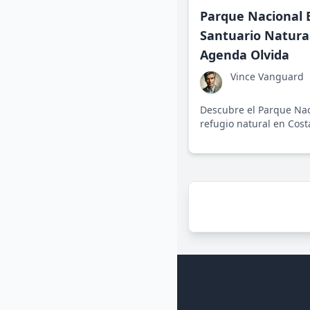
Parque Nacional B
Santuario Natura
Agenda Olvida
Vince Vanguard
Descubre el Parque Nac
refugio natural en Cost
por agendas progresist
su biodiversidad y cons
ambiente.