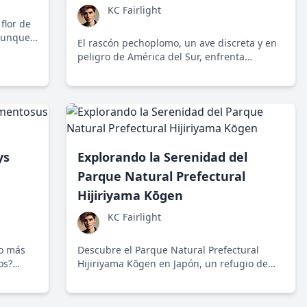
KC Fairlight
flor de
 aunque
El rascón pechoplomo, un ave discreta y en
vital en
peligro de América del Sur, enfrenta
amenazas significativas debido a la
intervención humana. Su conservación es
esencial para el equilibrio de su ecosistema
y representa un desafío compartido hacia la
sostenibilidad.
ys
Explorando la Serenidad del
Parque Natural Prefectural
Hijiriyama Kōgen
KC Fairlight
o más
Descubre el Parque Natural Prefectural
os?
Hijiriyama Kōgen en Japón, un refugio de
o
biodiversidad y belleza escénica, donde la
iona
conexión con la naturaleza es simplemente
.
inigualable.