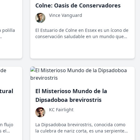
Colne: Oasis de Conservadores
Vince Vanguard
polilla
El Estuario de Colne en Essex es un ícono de
conservación saludable en un mundo que
tancia
parece haber perdido el rumbo, mostrando
do!
cómo las políticas razonables aseguran el
equilibrio entre naturaleza y progreso.
tural
El Misterioso Mundo de la
Dipsadoboa brevirostris
KC Fairlight
 flujo
La Dipsadoboa brevirostris, conocida como
s el
la culebra de nariz corta, es una serpiente
temas en
no venenosa que habita en los bosques