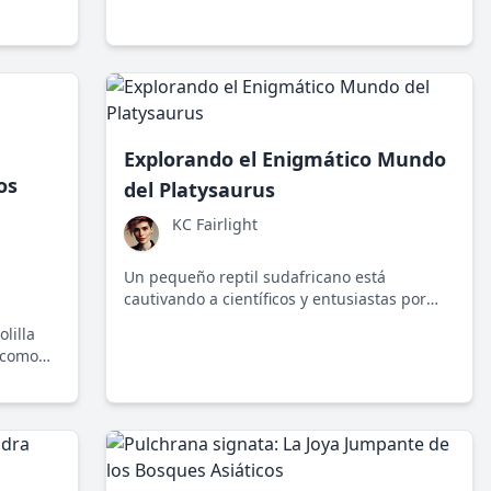
. Este
húmedos de África. Su existencia destaca la
tural
necesidad de un equilibrio entre la
da local
conservación y el desarrollo humano.
Explorando el Enigmático Mundo
os
del Platysaurus
KC Fairlight
Un pequeño reptil sudafricano está
cautivando a científicos y entusiastas por
igual gracias a sus colores brillantes y
lilla
comportamiento intrigante. Este es el
 como
Platysaurus, un testimonio de la increíble
ectiva a
biodiversidad de nuestro planeta.
tro del