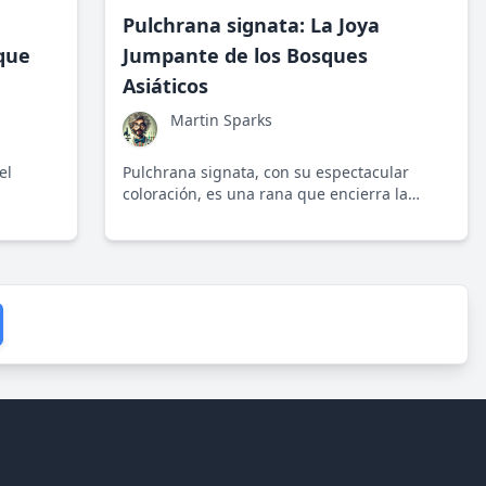
Pulchrana signata: La Joya
que
Jumpante de los Bosques
Asiáticos
Martin Sparks
el
Pulchrana signata, con su espectacular
coloración, es una rana que encierra la
ativa y
vitalidad de los bosques húmedos del
u
sudeste asiático. Su historia es una danza
s y
de belleza, ciencia y conservación.
ta.