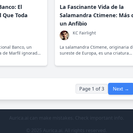
anco: El
La Fascinante Vida de la
l Que Toda
Salamandra Ctimene: Más 
un Anfibio
KC Fairlight
ional Banco, un
La salamandra Ctimene, originaria d
a de Marfil ignorado
sureste de Europa, es una criatura
as, que destaca por
fascinante por su capacidad regener
ervación del
su papel crucial en el ecosistema. S
historia plantea importantes desafío
lecciones sobre el cuidado del plane
Page 1 of 3
Next →
Aurica.ai can make mistakes. Check important info.
© 2025 Aurica.ai. All rights reserved.