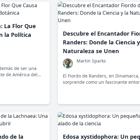
a: La Flor Que
Descubre el Encantador Fio
 la Política
Randers: Donde la Ciencia y
Naturaleza se Unen
Martin Sparks
además de ser una
ste de América del
El Fiordo de Randers, en Dinamarca,
uelta en debates
sorprende como un fascinante ento
ítica y poder. ¿Cómo
natural donde la ciencia y la natural
le planta atraer
entrelazan, desafiando nociones
onocer más en un
tradicionales mientras promueve una
tánica se politiza.
biodiversidad y valiosas lecciones so
coexistencia con el medio ambiente.
ndo de la
Edosa xystidophora: Un pe