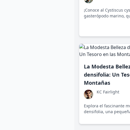
¡Conoce al Cystiscus cy
gasterópodo marino, qu
océanos Índico y Pacífi
de la creación que desa
solo lo grande es grand
La Modesta Belle
densifolia: Un Tes
Montañas
KC Fairlight
Explora el fascinante 
densifolia, una pequeñ
historias de resistencia
montañas del oeste de