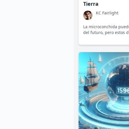
Tierra
KC Fairlight
La microconchida pued
del futuro, pero estos 
estado con nosotros du
años, ofreciendo revela
pasado de la Tierra. Su
comprender la evolució
la vida en respuesta a
ambientales.