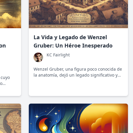
La Vida y Legado de Wenzel
con
Gruber: Un Héroe Inesperado
KC Fairlight
Wenzel Gruber, una figura poco conocida de
la anatomía, dejó un legado significativo y
 cuyo
revolucionario en la ciencia y la educación
lo
del siglo XIX. Su trabajo reflejó el espíritu
 única
progresista y político de su tiempo.
n la
nfoque
ncia lo
dos.