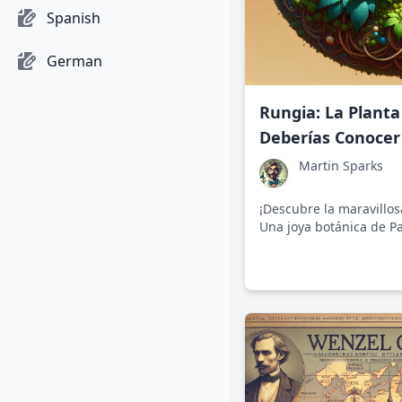
Spanish
German
Rungia: La Plant
Deberías Conocer
Martin Sparks
¡Descubre la maravillos
Una joya botánica de 
con beneficios nutricio
que despierta la curiosi
nutricionistas por igual