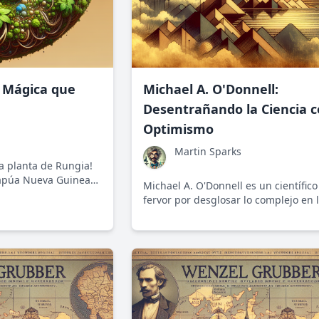
a Mágica que
Michael A. O'Donnell:
Desentrañando la Ciencia 
Optimismo
Martin Sparks
a planta de Rungia!
Papúa Nueva Guinea
Michael A. O'Donnell es un científico
nales y medicinales
fervor por desglosar lo complejo en 
dad de científicos y
simple lo distingue como una figura
.
no solo en su campo, sino también e
inteligencia colectiva humana. Su e
optimista y accesible acerca de la cie
convierte en una inspiración para to