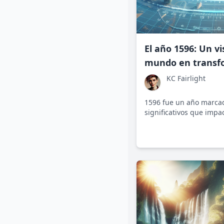
El año 1596: Un v
mundo en transf
KC Fairlight
1596 fue un año marca
significativos que impa
político, cultural y cient
este momento desvela 
grandes cambios y des