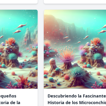
muchos lo olvidan, su legado todaví
 su enfoque accesible
perdura hoy.
equeños
Descubriendo la Fascinante
toria de la
Historia de los Microconchi