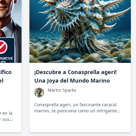
ífico
¡Descubre a Conasprella ageri!
el
Una Joya del Mundo Marino
Martin Sparks
Conasprella ageri, un fascinante caracol
marino, se posiciona como un intrigante
e en la
objeto de estudio en la biología marina, con
r sus
implicaciones tanto ecológicas como
idad y
médicas.
o, ha