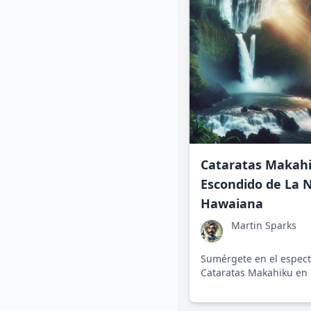
Cataratas Makahi
Escondido de La 
Hawaiana
Martin Sparks
Sumérgete en el espec
Cataratas Makahiku en 
la ciencia y la belleza 
ofrecer un paisaje inolv