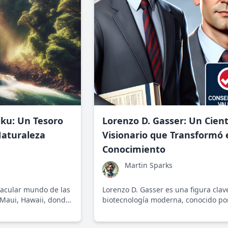
ku: Un Tesoro
Lorenzo D. Gasser: Un Cient
Naturaleza
Visionario que Transformó 
Conocimiento
Martin Sparks
tacular mundo de las
Lorenzo D. Gasser es una figura clav
Maui, Hawaii, donde
biotecnología moderna, conocido po
natural se unen para
innovaciones en genética, sostenibil
idable.
educación. Con su enfoque visionari