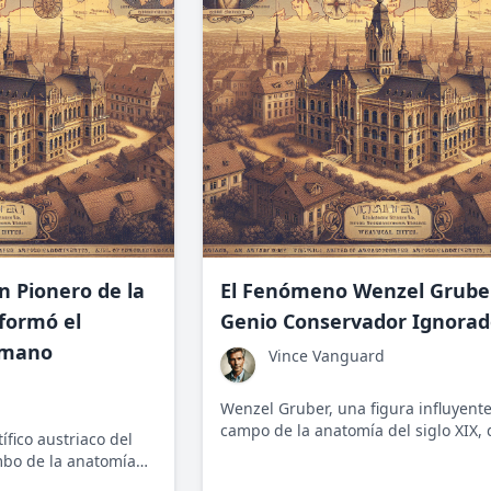
n Pionero de la
El Fenómeno Wenzel Grube
formó el
Genio Conservador Ignora
umano
Vince Vanguard
Wenzel Gruber, una figura influyente
campo de la anatomía del siglo XIX, 
ífico austriaco del
las nociones médicas establecidas c
mbo de la anatomía
enfoque meticuloso y conservador. 
buciones al estudio