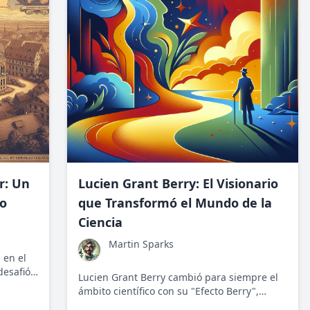
r: Un
Lucien Grant Berry: El Visionario
do
que Transformó el Mundo de la
Ciencia
Martin Sparks
 en el
desafió
Lucien Grant Berry cambió para siempre el
on su
ámbito científico con su "Efecto Berry",
Aunque
revolucionando la mecánica cuántica y