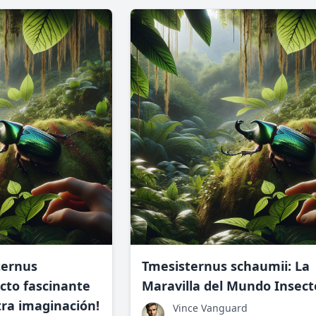
transformado la forma en que ente
aplicamos la ciencia.
ternus
Tmesisternus schaumii: La
cto fascinante
Maravilla del Mundo Insect
tra imaginación!
Vince Vanguard