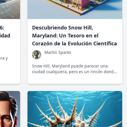
6:
Descubriendo Snow Hill,
idad
Maryland: Un Tesoro en el
Corazón de la Evolución Científica
Martin Sparks
ra y
Snow Hill, Maryland puede parecer una
eriodo
ciudad cualquiera, pero es un rincón donde
cos
la historia, la ciencia y la naturaleza
to
convergen en una extraordinaria exhibición
de progreso sostenible.