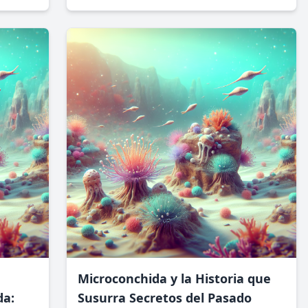
a
demostrando cómo la ciencia puede
empoderar a la sociedad. Su naturaleza
optimista y apasionada ha inspirado a
generaciones de científicos y soñadores.
Microconchida y la Historia que
da:
Susurra Secretos del Pasado