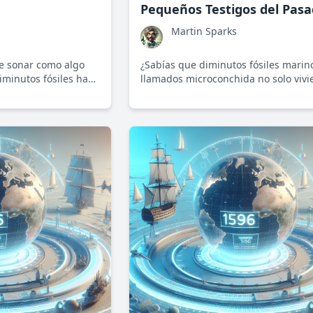
Pequeños Testigos del Pas
Martin Sparks
e sonar como algo
¿Sabías que diminutos fósiles marin
diminutos fósiles han
llamados microconchida no solo vivi
rante millones de
millones de años, sino que también 
ciones sobre el
secretos ecológicos del pasado? Su
 estudio nos ayuda a
en su fascinante historia.
n y adaptaciones de
 grandes cambios