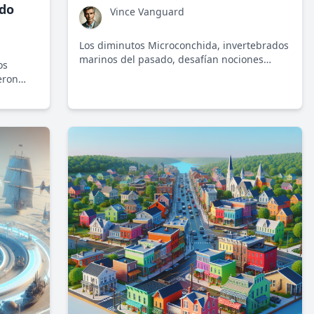
ado
Vince Vanguard
Los diminutos Microconchida, invertebrados
marinos del pasado, desafían nociones
os
actuales sobre evolución y cambios
eron
climáticos, revelando secretos irrevocables
revelan
del tiempo.
mérgete