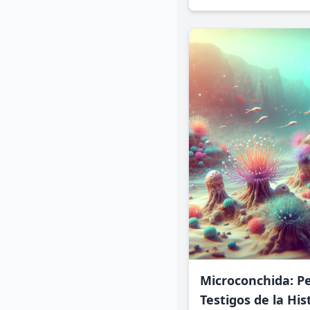
del sistema linfático y
de la educación.
Microconchida: P
Testigos de la His