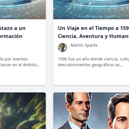
istazo a un
Un Viaje en el Tiempo a 159
ormación
Ciencia, Aventura y Human
Martin Sparks
do por eventos
1596 fue un año donde ciencia, cultu
ctaron en el ámbito
descubrimientos geográficos se
ífico. Un vistazo a
entrelazaron profundamente. Este p
un periodo de
marcó el inicio de conceptos científi
cubrimientos.
revolucionarios y un redescubrimien
cultural y filosófico.