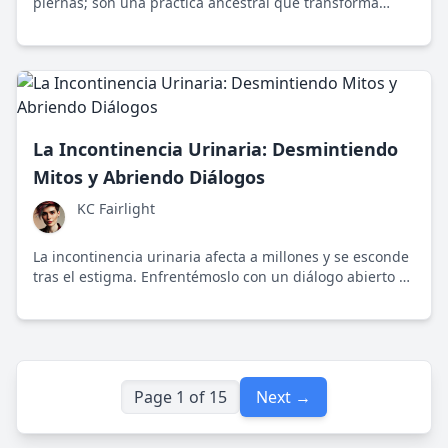
piernas; son una práctica ancestral que transforma
tanto el cuerpo como la mente. Descubre por qué son
esenciales y cómo impactan no solo en tu físico, sino
también en tu calidad de vida.
La Incontinencia Urinaria: Desmintiendo
Mitos y Abriendo Diálogos
KC Fairlight
La incontinencia urinaria afecta a millones y se esconde
tras el estigma. Enfrentémoslo con un diálogo abierto y
comprensión.
Page 1 of 15
Next →