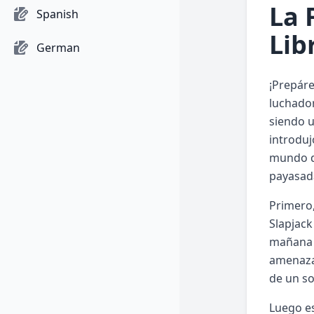
La 
Spanish
Lib
German
¡Prepáre
luchado
siendo u
introdu
mundo de
payasada
Primero,
Slapjack
mañana q
amenaza 
de un so
Luego es