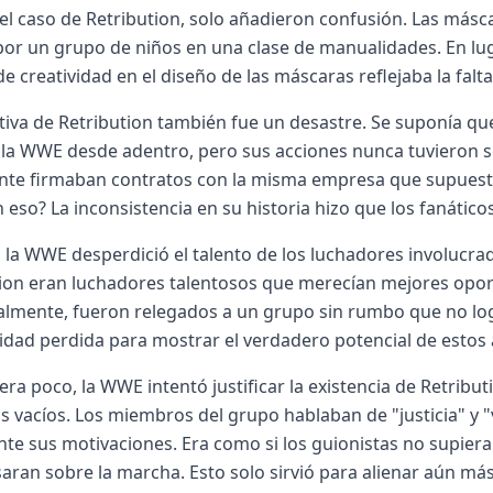
el caso de Retribution, solo añadieron confusión. Las másca
or un grupo de niños en una clase de manualidades. En lug
 de creatividad en el diseño de las máscaras reflejaba la fal
tiva de Retribution también fue un desastre. Se suponía q
 la WWE desde adentro, pero sus acciones nunca tuvieron se
ente firmaban contratos con la misma empresa que supuest
n eso? La inconsistencia en su historia hizo que los fanátic
la WWE desperdició el talento de los luchadores involucr
ion eran luchadores talentosos que merecían mejores oportu
almente, fueron relegados a un grupo sin rumbo que no log
dad perdida para mostrar el verdadero potencial de estos a
uera poco, la WWE intentó justificar la existencia de Retribu
s vacíos. Los miembros del grupo hablaban de "justicia" y 
te sus motivaciones. Era como si los guionistas no supier
aran sobre la marcha. Esto solo sirvió para alienar aún má