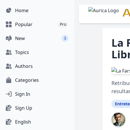
A
Home
Popular
Pro
New
3
La 
Lib
Topics
Authors
Categories
Retribu
resulta
Sign In
Entret
Sign Up
English