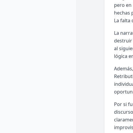
pero en 
hechas p
La falta
La narra
destruir
al sigui
lógica e
Además, 
Retribut
individu
oportuni
Por si f
discurso
claramen
improvis