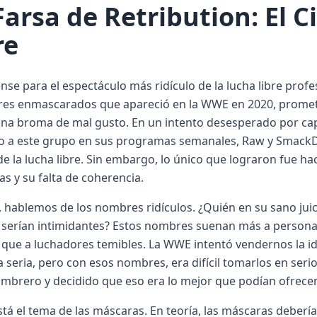
Farsa de Retribution: El C
re
nse para el espectáculo más ridículo de la lucha libre profe
res enmascarados que apareció en la WWE en 2020, prometí
na broma de mal gusto. En un intento desesperado por capt
jo a este grupo en sus programas semanales, Raw y SmackD
 la lucha libre. Sin embargo, lo único que lograron fue hac
s y su falta de coherencia.
 hablemos de los nombres ridículos. ¿Quién en su sano ju
 serían intimidantes? Estos nombres suenan más a personaj
ue a luchadores temibles. La WWE intentó vendernos la id
seria, pero con esos nombres, era difícil tomarlos en ser
mbrero y decidido que eso era lo mejor que podían ofrecer
tá el tema de las máscaras. En teoría, las máscaras deberían