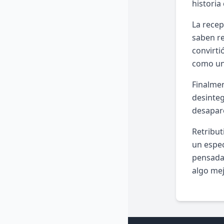
historia
La recep
saben re
convirti
como un
Finalmen
desinteg
desapare
Retribut
un espec
pensada
algo mej