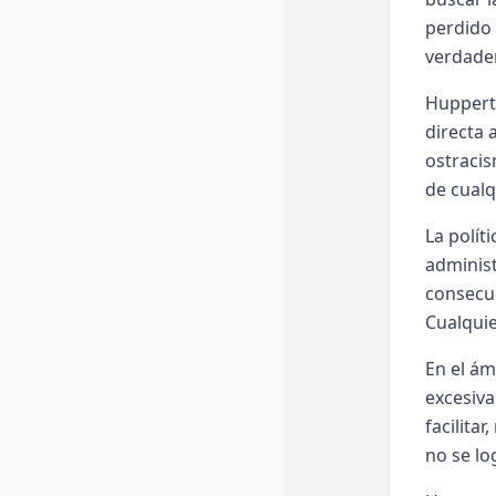
perdido 
verdader
Huppertz
directa 
ostracis
de cualq
La polít
administ
consecue
Cualquie
En el ám
excesiva
facilita
no se lo