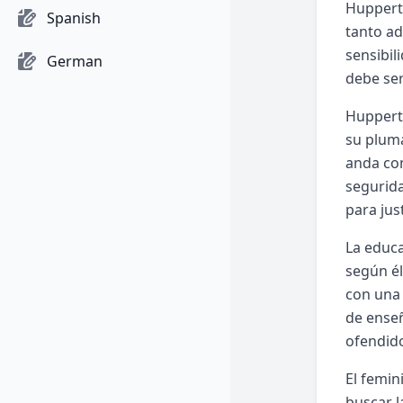
Huppertz
Spanish
tanto ad
sensibil
German
debe ser
Huppertz
su pluma
anda con
segurida
para jus
La educa
según él
con una 
de enseñ
ofendido
El femi
buscar l