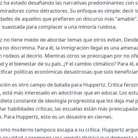
 ha estado desafiando las narrativas predominantes con su 
miradores como detractores. Su enfoque es simple: decir l
idades de aquellos que prefieren un discurso más "amable"
 suavizada para complacer a una minoría ruidosa.
 no tiene miedo de abordar temas que otros evitan. Desde 
 no discrimina. Para él, la inmigración ilegal es una amenaz
 rodeos al decirlo. Mientras otros se preocupan por no of
d y el bienestar de su país. ¿Y el cambio climático? Para él
tificar políticas económicas desastrosas que solo beneficia
ción es otro campo de batalla para Huppertz. Critica feroz
, está más interesado en adoctrinar que en educar. Los est
dieta constante de ideología progresista que los deja mal 
ar habilidades críticas, las escuelas están más preocupada
. Para Huppertz, esto es un desastre en ciernes.
nismo moderno tampoco escapa a su crítica. Huppertz arg
a igualdad a promover una agenda divisiva que demoniza a