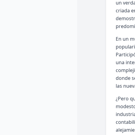
un verda
criada e
demostra
predomi
En un mu
populari
Particip
una inte
compleji
donde se
las nuev
¿Pero qu
modesto
industri
contabil
alejamie