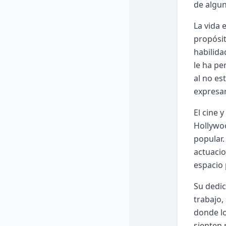
de algun
La vida 
propósit
habilida
le ha pe
al no es
expresar
El cine 
Hollywoo
popular.
actuacio
espacio 
Su dedic
trabajo,
donde lo
sienten 