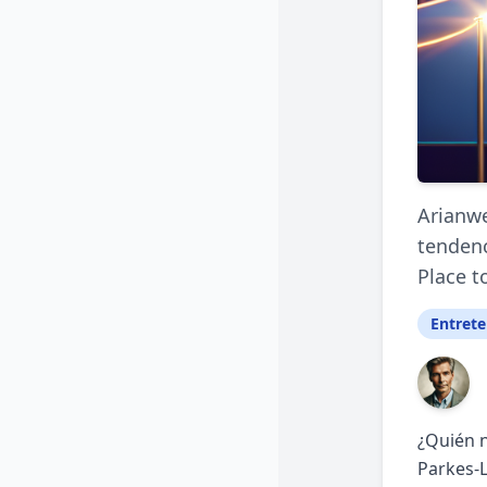
Arianwe
tendenc
Place t
Entret
¿Quién n
Parkes-L