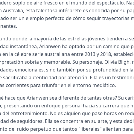
dero soplo de aire fresco en el mundo del espectáculo. Naci
n Australia, esta talentosa intérprete es conocida por su pap
do ser un ejemplo perfecto de cómo seguir trayectorias má
nantes.
ndo donde la mayoría de las estrellas jóvenes tienden a 
dad instantánea, Arianwen ha optado por un camino que prio
ó en la célebre serie australiana entre 2013 y 2018, estableci
rpretación sobria y memorable. Su personaje, Olivia Bligh, 
dades emocionales, sino también por su profundidad en la 
 sacrificaba autenticidad por atención. Ella es un testimon
as corrientes para triunfar en el entorno mediático.
é hace que Arianwen sea diferente de tantas otras? Su car
, presentando un enfoque personal hacia su carrera que m
a del entretenimiento. No es alguien que pase horas en re
idad de seguidores. Ella se concentra en su arte, y esta ded
nto del ruido perpetuo que tantos "liberales" alientan par