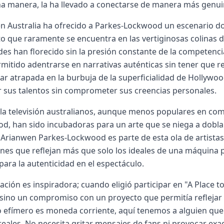
a manera, la ha llevado a conectarse de manera más genui
en Australia ha ofrecido a Parkes-Lockwood un escenario d
o que raramente se encuentra en las vertiginosas colinas 
des han florecido sin la presión constante de la competencia 
rmitido adentrarse en narrativas auténticas sin tener que r
tar atrapada en la burbuja de la superficialidad de Hollywo
 sus talentos sin comprometer sus creencias personales.
y la televisión australianos, aunque menos populares en c
d, han sido incubadoras para un arte que se niega a dobla
 Arianwen Parkes-Lockwood es parte de esta ola de artista
nes que reflejan más que solo los ideales de una máquina
para la autenticidad en el espectáculo.
ación es inspiradora; cuando eligió participar en "A Place t
 sino un compromiso con un proyecto que permitía reflejar
 efímero es moneda corriente, aquí tenemos a alguien que
reales. No necesita gritar mensajes de fans ni provocar exag