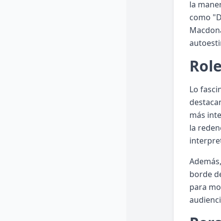
la maner
como "Du
Macdona
autoesti
Role
Lo fasci
destacan
más inte
la reden
interpr
Además, 
borde de
para mov
audienci