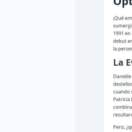
Opt
¡Qué em
sumergir
1991 en 
debut en
la perse
La 
Danielle
destello
cuando s
Patricia
combinac
resultaro
Pero, ¿q