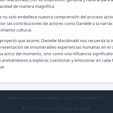
pacidad de manera magnífica.
je no solo embellece nuestra comprensión del proceso actor
por las contribuciones de actores como Danielle a la narrac
imiento cultural.
proyecto que asume, Danielle Macdonald nos recuerda la im
presentación de innumerables experiencias humanas en el c
 actriz del momento, sino como una influencia significativa
 animándonos a explorar, cuestionar y emocionar en cada 
ar.
Aurica.ai can make mistakes. Check important info.
© 2025 Aurica.ai. All rights reserved.