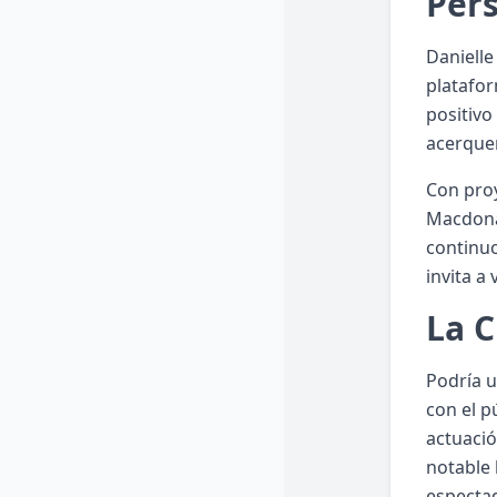
Pers
Danielle
platafor
positivo
acerquen
Con proy
Macdonal
continuo
invita a
La C
Podría u
con el p
actuaci
notable 
espectad