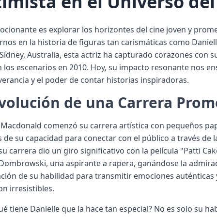
imista en el Universo del
ocionante es explorar los horizontes del cine joven y pr
nos en la historia de figuras tan carismáticas como Danie
Sídney, Australia, esta actriz ha capturado corazones con su
 los escenarios en 2010. Hoy, su impacto resonante nos en
verancia y el poder de contar historias inspiradoras.
Evolución de una Carrera Pro
 Macdonald comenzó su carrera artística con pequeños pape
s de su capacidad para conectar con el público a través de l
u carrera dio un giro significativo con la película "Patti C
 Dombrowski, una aspirante a rapera, ganándose la admiració
ión de su habilidad para transmitir emociones auténticas
n irresistibles.
ué tiene Danielle que la hace tan especial? No es solo su ha