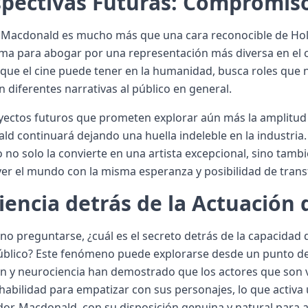
pectivas Futuras: Compromiso
 Macdonald es mucho más que una cara reconocible de Holl
ma para abogar por una representación más diversa en el c
 que el cine puede tener en la humanidad, busca roles que n
 diferentes narrativas al público en general.
ectos futuros que prometen explorar aún más la amplitud 
d continuará dejando una huella indeleble en la industria. 
 no solo la convierte en una artista excepcional, sino tam
 ver el mundo con la misma esperanza y posibilidad de trans
iencia detrás de la Actuación
no preguntarse, ¿cuál es el secreto detrás de la capacida
úblico? Este fenómeno puede explorarse desde un punto de v
ón y neurociencia han demostrado que los actores que son
habilidad para empatizar con sus personajes, lo que activa
or. Macdonald, con su disposición genuina y natural para 