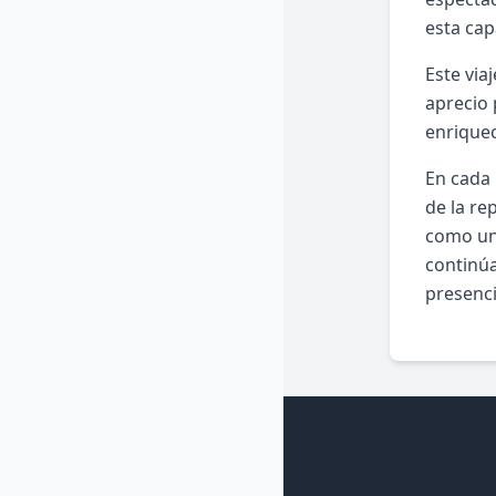
esta ca
Este via
aprecio 
enriquec
En cada 
de la re
como una
continúa
presenci