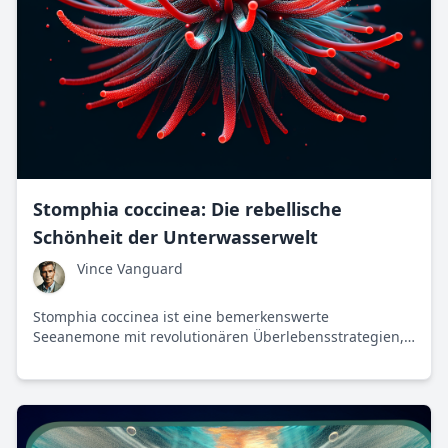
Stomphia coccinea: Die rebellische
Schönheit der Unterwasserwelt
Vince Vanguard
Stomphia coccinea ist eine bemerkenswerte
Seeanemone mit revolutionären Überlebensstrategien,
die die gewöhnlichen Erwartungen an Meereskreaturen
auf den Kopf stellt. In den kühlen Gewässern des
Nordpazifiks zeigt sie Mut und Anpassungsfähigkeit, die
in unserer Gesellschaft als Vorbild dienen könnten.