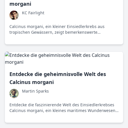
morgani
KC Fairlight
Calcinus morgani, ein kleiner Einsiedlerkrebs aus
tropischen Gewässern, zeigt bemerkenswerte
Anpassungsfähigkeit, indem er Muscheln als
Schutzschilde nutzt. Seine Geschichten aus dem Meer
laden uns dazu ein, über Nachhaltigkeit und den Schutz
der Umwelt nachzudenken.
Entdecke die geheimnisvolle Welt des
Calcinus morgani
Martin Sparks
Entdecke die faszinierende Welt des Einsiedlerkrebses
Calcinus morgani, ein kleines maritimes Wunderwesen
mit enormer Bedeutung für seine Umwelt. Beobachte,
wie dieser Krebs durch kluge Anpassungen und soziale
Interaktionen seine Rolle im Ökosystem perfekt ausfüllt.