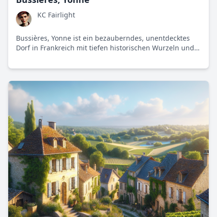
KC Fairlight
Bussières, Yonne ist ein bezauberndes, unentdecktes
Dorf in Frankreich mit tiefen historischen Wurzeln und
einer lebendigen Gemeinschaft, die Traditionen
bewahrt und gleichzeitig offen für Modernisierungen
ist. Inmitten von Weinbergen und historischen
Gebäuden lebt hier ein stolzes, doch reflexives
Miteinander zwischen Jung und Alt.